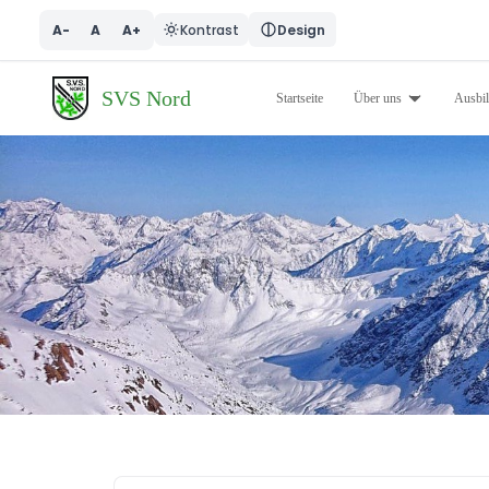
A-
A
A+
Kontrast
Design
SVS Nord
Startseite
Über uns
Ausbi