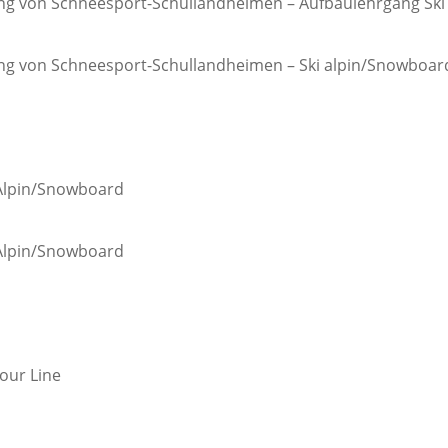
ng von Schneesport-Schullandheimen – Aufbaulehrgang Ski
ng von Schneesport-Schullandheimen – Ski alpin/Snowboar
 Alpin/Snowboard
 Alpin/Snowboard
our Line