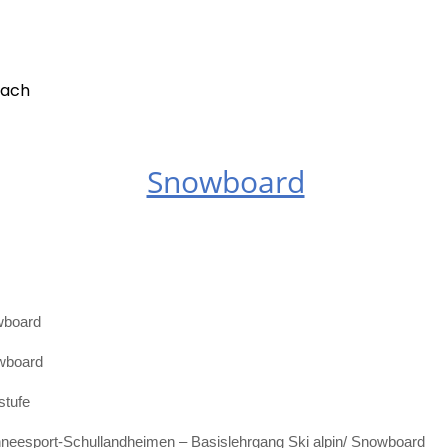
lach
Snowboard
wboard
owboard
stufe
hneesport-Schullandheimen – Basislehrgang Ski alpin/ Snowboard