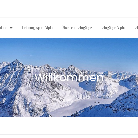
ldung
Leistungssport Alpin
Übersicht Lehrgänge
Lehrgänge Alpin
Le
Willkommen