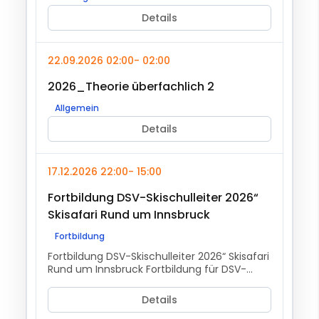
Details
22.09.2026 02:00
- 02:00
2026_Theorie überfachlich 2
Allgemein
Details
17.12.2026 22:00
- 15:00
Fortbildung DSV-Skischulleiter 2026“
Skisafari Rund um Innsbruck
Fortbildung
Fortbildung DSV-Skischulleiter 2026“ Skisafari
Rund um Innsbruck Fortbildung für DSV-
Skischulleiter, Stellvertreter und aktive
Mitglieder von DSV-Skischulen und Vereinen.
Details
Die drei...