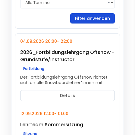
Filter anwenden
04.09.2026 20:00
- 22:00
2026_Fortbildungslehrgang Offsnow -
Grundstufe/Instructor
Fortbildung
Der Fortbildungslehrgang Offsnow richtet
sich an alle Snowboardlehrer*innen mit
Grundstufe oder Instructor, die sich intensiv
mit dem Offsnow-Kompass beschäftigen
Details
möchten. Wir werd...
12.09.2026 12:00
- 01:00
Lehrteam Sommersitzung
Sitzung