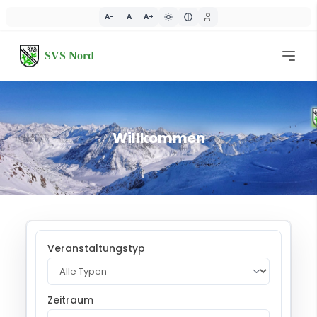
A-
A
A+
SVS Nord
Willkommen
Veranstaltungstyp
Zeitraum