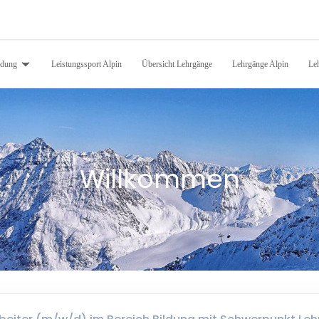
ldung
Leistungssport Alpin
Übersicht Lehrgänge
Lehrgänge Alpin
Le
Willkommen