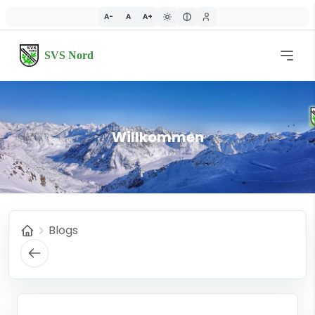
A-
A
A+
SVS Nord
Willkommen
Blogs
Home