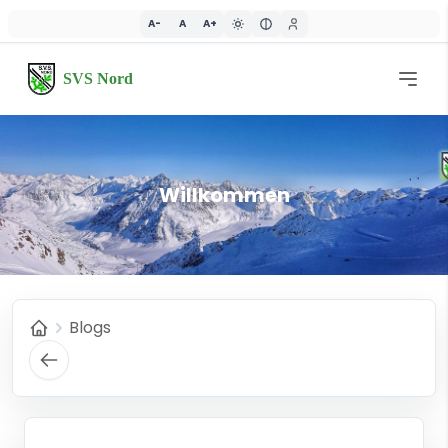
A-
A
A+
SVS Nord
Willkommen
Blogs
Home